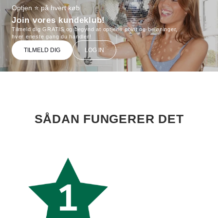
Optjen ⭐ på hvert køb
Join vores kundeklub!
Tilmeld dig GRATIS og begynd at optjene point og beløninger,
hver eneste gang du handler!
TILMELD DIG
LOG IN
SÅDAN FUNGERER DET