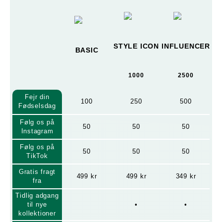
STYLE ICON
INFLUENCER
BASIC
1000
2500
Fejr din
100
250
500
Fødselsdag
Følg os på
50
50
50
Instagram
Følg os på
50
50
50
TikTok
Gratis fragt
499 kr
499 kr
349 kr
fra
Tidlig adgang
til nye
•
•
kollektioner