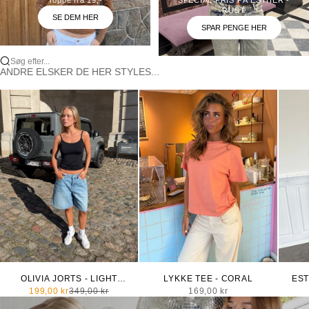
RUST
SE DEM HER
SPAR PENGE HER
Søg efter...
ANDRE ELSKER DE HER STYLES...
OLIVIA JORTS - LIGHT
LYKKE TEE - CORAL
EST
BLUE
Salgspris
Normalpris
Salgspris
199,00 kr
349,00 kr
169,00 kr