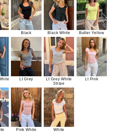
Black
Black White
Butter Yellow
White
Lt Grey
Lt Grey White
Lt Pink
Stripe
ite
Pink White
White