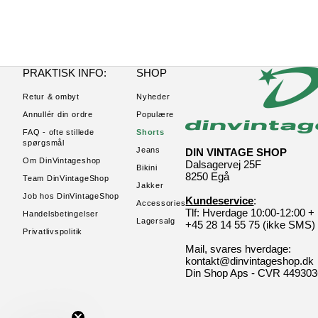
PRAKTISK INFO:
SHOP
Retur & ombyt
Nyheder
Annullér din ordre
Populære
FAQ - ofte stillede
Shorts
spørgsmål
Jeans
DIN VINTAGE SHOP
Om DinVintageshop
Dalsagervej 25F
Bikini
8250 Egå
Team DinVintageShop
Jakker
Job hos DinVintageShop
Kundeservice
:
Accessories
Tlf: Hverdage 10:00-12:00 +
Handelsbetingelser
Lagersalg
+45 28 14 55 75 (ikke SMS)
Privatlivspolitik
Mail, svares hverdage:
kontakt@dinvintageshop.dk
Din Shop Aps - CVR 44930