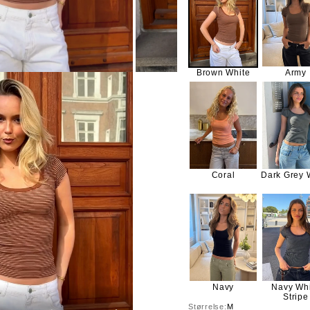
Brown White
Army
Coral
Dark Grey 
Navy
Navy Wh
Stripe
Størrelse:
M