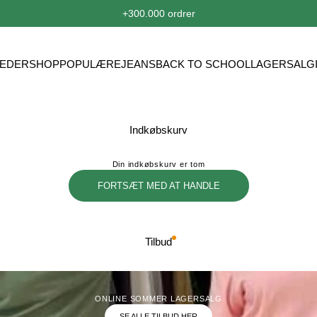
+300.000 ordrer
EDER
SHOP
POPULÆRE
JEANS
BACK TO SCHOOL
LAGERSALG
Indkøbskurv
Din indkøbskurv er tom
FORTSÆT MED AT HANDLE
Tilbud
ONLINE SOMMER LAGERSALG
SE ALLE TILBUD HER