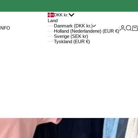
DKK kr.
Land
Danmark (DKK kr.)
Log ind
Søg
Kur
INFO
Holland (Nederlandene) (EUR €)
Sverige (SEK kr)
Tyskland (EUR €)