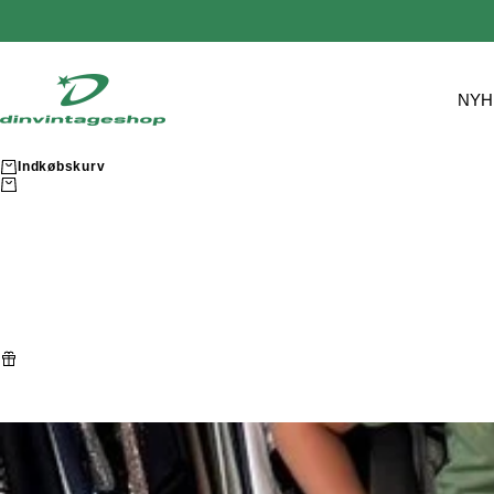
Spring til indhold
Dinvintageshop
NYH
Indkøbskurv