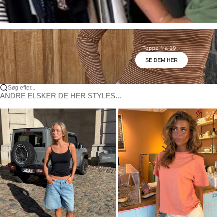
Toppe fra 19,-
SE DEM HER
Søg efter...
ANDRE ELSKER DE HER STYLES...