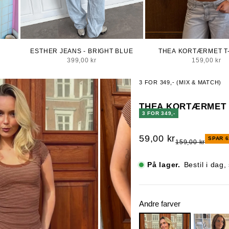
ESTHER JEANS - BRIGHT BLUE
THEA KORTÆRMET T-
CORAL
Salgspris
Salgspris
399,00 kr
159,00 kr
3 FOR 349,- (MIX & MATCH)
THEA KORTÆRMET 
3 FOR 349,-
Salgspris
59,00 kr
SPAR 
Normalpris
159,00 kr
På lager.
Bestil i dag
Andre farver