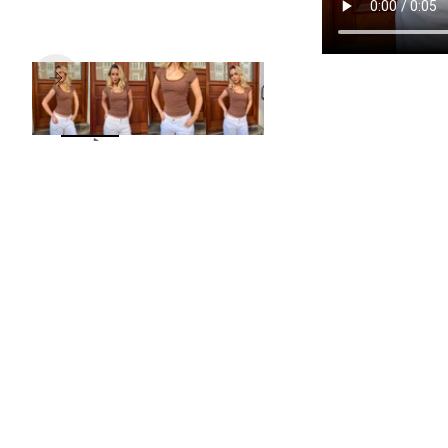
Næste
ZOOM