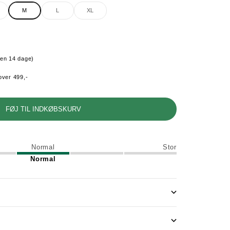
M
L
XL
den 14 dage)
over 499,-
FØJ TIL INDKØBSKURV
Normal
Stor
Normal